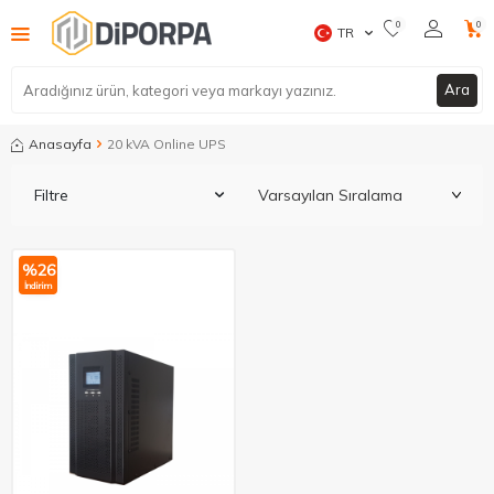
0
0
TR
Ara
Anasayfa
20 kVA Online UPS
Filtre
%
26
İndirim