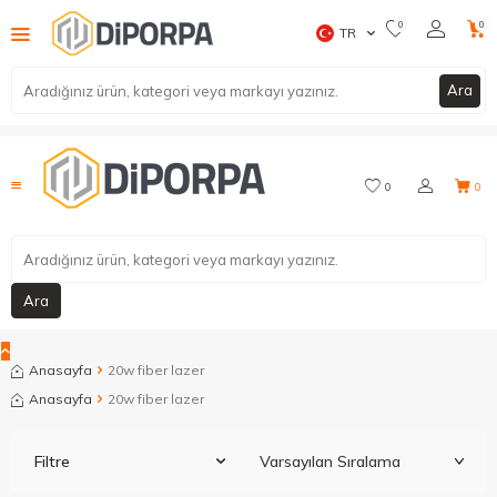
0
0
TR
Ara
0
0
Ara
Anasayfa
20w fiber lazer
Anasayfa
20w fiber lazer
Filtre