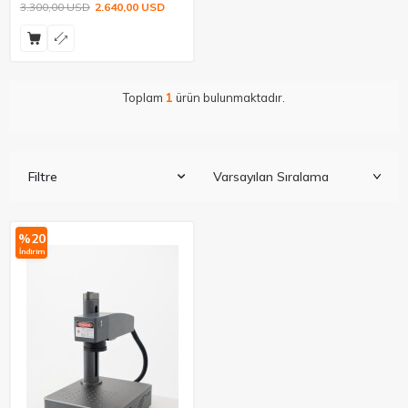
3.300,00
USD
2.640,00
USD
Toplam
1
ürün bulunmaktadır.
Filtre
%
20
İndirim