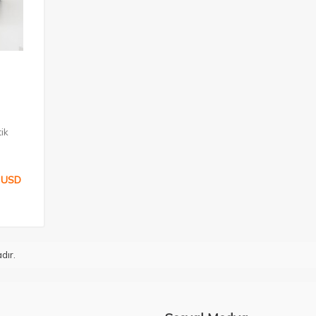
ik
USD
dır.