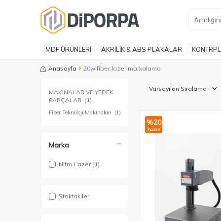
MDF ÜRÜNLERİ
AKRİLİK & ABS PLAKALAR
KONTRPL
Anasayfa
20w fiber lazer markalama
MAKİNALAR VE YEDEK
PARÇALAR
(1)
Fiber Teknoloji Makinaları
(1)
%
20
İndirim
Marka
Nitro Lazer
(1)
Stoktakiler