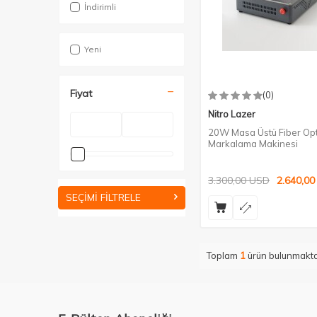
İndirimli
Yeni
Fiyat
(0)
Nitro Lazer
20W Masa Üstü Fiber Opt
Markalama Makinesi
3.300,00
USD
2.640,00
SEÇIMI FILTRELE
Toplam
1
ürün bulunmakta