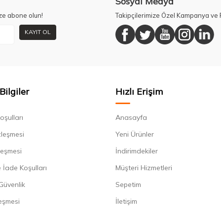
Sosyal Medya
ze abone olun!
Takipçilerimize Özel Kampanya ve F
KAYIT OL
Bilgiler
Hızlı Erişim
oşulları
Anasayfa
zleşmesi
Yeni Ürünler
leşmesi
İndirimdekiler
 İade Koşulları
Müşteri Hizmetleri
 Güvenlik
Sepetim
eşmesi
İletişim