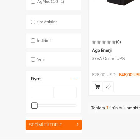
AgPlus11-3
(1)
Stoktakiler
İndirimli
(0)
Agp Enerji
3kVA Online UPS
Yeni
828,00
USD
648,00
US
Fiyat
Toplam
1
ürün bulunmakta
SEÇIMI FILTRELE