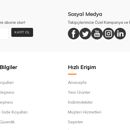
Sosyal Medya
ze abone olun!
Takipçilerimize Özel Kampanya ve F
KAYIT OL
Bilgiler
Hızlı Erişim
oşulları
Anasayfa
zleşmesi
Yeni Ürünler
leşmesi
İndirimdekiler
 İade Koşulları
Müşteri Hizmetleri
 Güvenlik
Sepetim