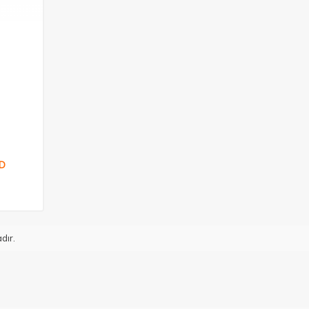
D
dır.