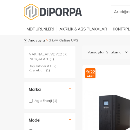
MDF ÜRÜNLERİ
AKRİLİK & ABS PLAKALAR
KONTRPL
Anasayfa
3 kVA Online UPS
MAKİNALAR VE YEDEK
PARÇALAR
(1)
Regülatörler & Güç
Kaynakları
(1)
%
22
İndirim
Marka
Agp Enerji
(1)
Model