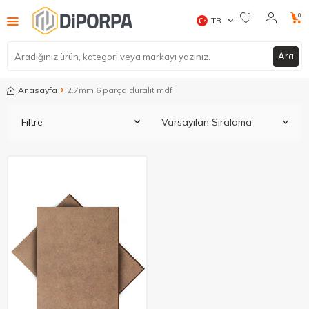
0
0
TR
Ara
Anasayfa
2.7mm 6 parça duralit mdf
Filtre