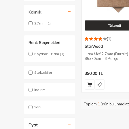
Kalınlık
2.7mm
(1)
Tükendi
(1)
Renk Seçenekleri
StarWood
Boyasız - Ham
(1)
Ham Mdf 2.7mm (Duralit) 
85x70cm - 6 Parça
Stoktakiler
390,00
TL
İndirimli
Toplam
1
ürün bulunmakta
Yeni
Fiyat