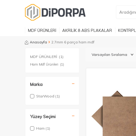
MDF ÜRÜNLERİ
AKRİLİK & ABS PLAKALAR
KONTRPL
Anasayfa
2.7mm 6 parça ham mdf
MDF ÜRÜNLERİ
(1)
Ham Mdf Ürünleri
(1)
Marka
StarWood
(1)
Yüzey Seçimi
Ham
(1)