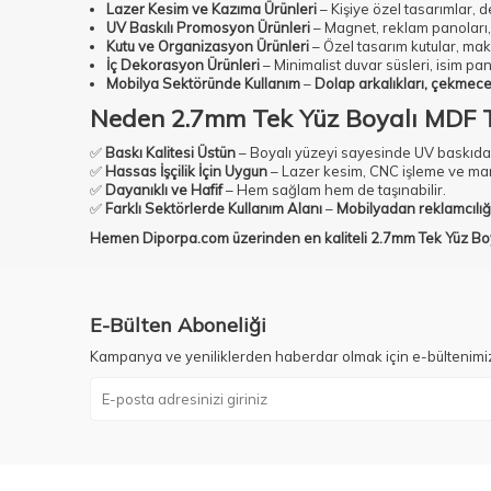
Lazer Kesim ve Kazıma Ürünleri
– Kişiye özel tasarımlar, 
UV Baskılı Promosyon Ürünleri
– Magnet, reklam panoları, 
Kutu ve Organizasyon Ürünleri
– Özel tasarım kutular, make
İç Dekorasyon Ürünleri
– Minimalist duvar süsleri, isim pan
Mobilya Sektöründe Kullanım
–
Dolap arkalıkları, çekmece
Neden 2.7mm Tek Yüz Boyalı MDF Te
✅
Baskı Kalitesi Üstün
– Boyalı yüzeyi sayesinde UV baskıda
✅
Hassas İşçilik İçin Uygun
– Lazer kesim, CNC işleme ve manue
✅
Dayanıklı ve Hafif
– Hem sağlam hem de taşınabilir.
✅
Farklı Sektörlerde Kullanım Alanı
–
Mobilyadan reklamcılığ
Hemen
Diporpa.com
üzerinden en kaliteli 2.7mm Tek Yüz Boy
E-Bülten Aboneliği
Kampanya ve yeniliklerden haberdar olmak için e-bültenimi