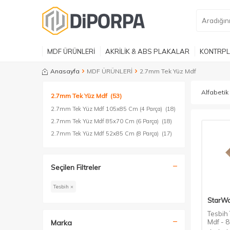
MDF ÜRÜNLERİ
AKRİLİK & ABS PLAKALAR
KONTRPL
Anasayfa
MDF ÜRÜNLERİ
2.7mm Tek Yüz Mdf
2.7mm Tek Yüz Mdf
(53)
2.7mm Tek Yüz Mdf 105x85 Cm (4 Parça)
(18)
2.7mm Tek Yüz Mdf 85x70 Cm (6 Parça)
(18)
2.7mm Tek Yüz Mdf 52x85 Cm (8 Parça)
(17)
Seçilen Filtreler
Tesbih ×
StarW
Tesbih
Mdf - 
Marka