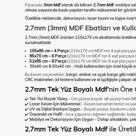
Piyasada
3mm Mdf
olarak da bilinen
2.7mm Mdf
,
mobilya sek
olması sayesinde baskı yapılan tarafın mükemmel bir görünt
Özellikle reklamcılık, dekorasyon, lazer kesim ve kişiye özel t
2.7mm (3mm) MDF Ebatları ve Kulla
2.7mm (3mm) MDF ürünleri 210x170 cm ebatlarında üretilme
sunulmaktadır
.
105x85 cm – 4 Parça
(210x170 cm MDF’nin 4 eşit parçaya
85x70 cm – 6 Parça
(210x170 cm MDF’nin 6 eşit parçaya 
52x85 cm – 8 Parça
(210x170 cm MDF’nin 8 eşit parçaya 
30x40 cm & 60x40 cm
–
Hobi kullanıcıları için özel küçük 
Bu kesim seçenekleri,
kargo, ambar ve uçak kargo gibi nakli
CNC makineleri, kıl testere kullanımı ve el işçiliğiyle çalışan at
2.7mm Tek Yüz Boyalı Mdf
’nin Öne
✔️
Tek Yüz Boyalı Yüzey
– Üst yüzeyi boyalı, alt yüzeyi ham M
✔️
Lazer Kesim İçin Mükemmel
– Kesim kenarları temiz ve pü
✔️
UV ve Dijital Baskıya Uygun
– Boyalı yüzeyi, baskının canlı
✔️
Dayanıklı ve Hafif
– İnce yapısına rağmen sağlamdır, kolay t
✔️
Mobilya ve Dekorasyon İçin Uygun
–
Dolap arkalıkları, çe
2.7mm Tek Yüz Boyalı Mdf
ile Üreti