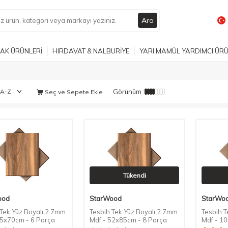
Ara
AK ÜRÜNLERİ
HIRDAVAT & NALBURİYE
YARI MAMÜL YARDIMCI ÜR
Görünüm :
Seç ve Sepete Ekle
Tükendi
ood
StarWood
StarWo
 Tek Yüz Boyalı 2.7mm
Tesbih Tek Yüz Boyalı 2.7mm
Tesbih T
85x70cm - 6 Parça
Mdf - 52x85cm - 8 Parça
Mdf - 1