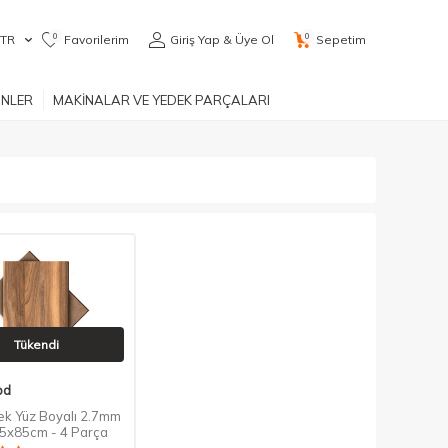
0
0
TR
Favorilerim
Giriş Yap & Üye Ol
Sepetim
ÜNLER
MAKİNALAR VE YEDEK PARÇALARI
Tükendi
od
ek Yüz Boyalı 2.7mm
05x85cm - 4 Parça