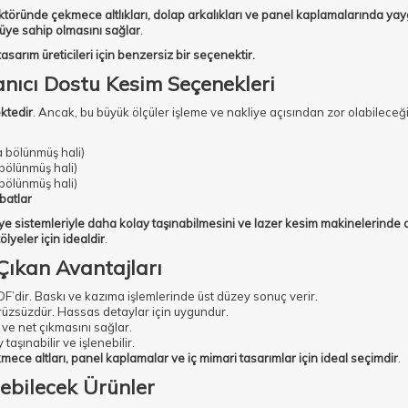
töründe çekmece altlıkları, dolap arkalıkları ve panel kaplamalarında yay
üye sahip olmasını sağlar
.
asarım üreticileri için benzersiz bir seçenektir.
nıcı Dostu Kesim Seçenekleri
ktedir
. Ancak, bu büyük ölçüler işleme ve nakliye açısından zor olabilece
 bölünmüş hali)
bölünmüş hali)
bölünmüş hali)
ebatlar
ye sistemleriyle daha kolay taşınabilmesini ve lazer kesim makinelerinde d
ölyeler için idealdir
.
 Çıkan Avantajları
DF’dir. Baskı ve kazıma işlemlerinde üst düzey sonuç verir.
rüzsüzdür. Hassas detaylar için uygundur.
 ve net çıkmasını sağlar.
aşınabilir ve işlenebilir.
kmece altları, panel kaplamalar ve iç mimari tasarımlar için ideal seçimdir
.
lebilecek Ürünler