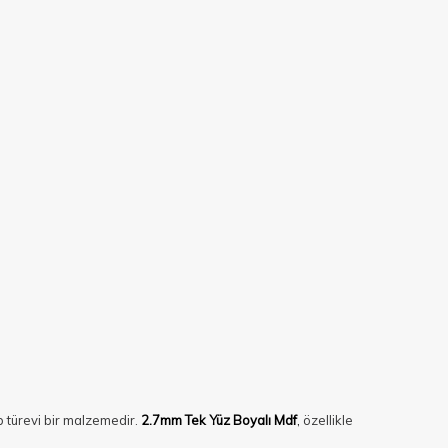
ap türevi bir malzemedir.
2.7mm Tek Yüz Boyalı Mdf
,
özellikle