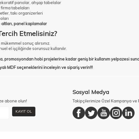
dekoratif panolar, ahşap tabelalar
firma tabelaları
tler, takı organizerleri
oları
 altları, panel kaplamalar
rcih Etmelisiniz?
 mükemmel sonuç alırsınız.
l el işçiliğinde sorunsuz kullanılır.
a, promosyondan hobi projelerine kadar geniş bir kullanım yelpazesi sun
alı MDF seçeneklerini inceleyin ve sipariş verin!!!
Sosyal Medya
ze abone olun!
Takipçilerimize Özel Kampanya ve F
KAYIT OL