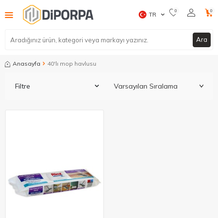
0
0
TR
Ara
Anasayfa
40'lı mop havlusu
Filtre