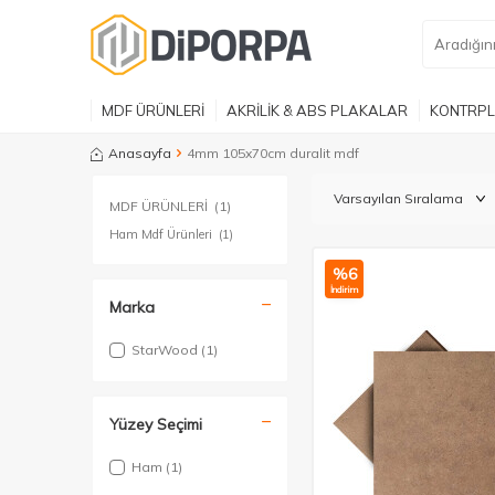
MDF ÜRÜNLERİ
AKRİLİK & ABS PLAKALAR
KONTRPL
Anasayfa
4mm 105x70cm duralit mdf
MDF ÜRÜNLERİ
(1)
Ham Mdf Ürünleri
(1)
%
6
İndirim
Marka
StarWood
(1)
Yüzey Seçimi
Ham
(1)