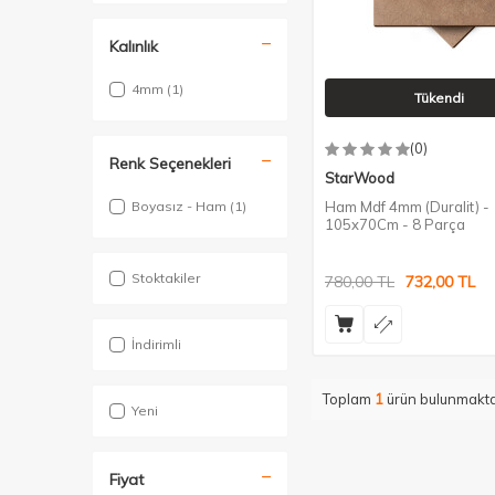
Kalınlık
4mm
(1)
Tükendi
(0)
Renk Seçenekleri
StarWood
Boyasız - Ham
(1)
Ham Mdf 4mm (Duralit) -
105x70Cm - 8 Parça
Stoktakiler
780,00
TL
732,00
TL
İndirimli
Toplam
1
ürün bulunmakta
Yeni
Fiyat