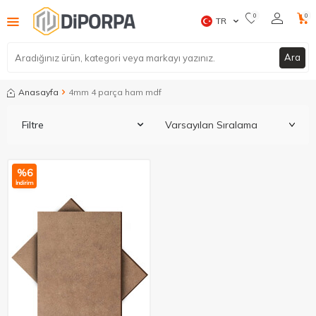
0
0
TR
Ara
Anasayfa
4mm 4 parça ham mdf
Filtre
%
6
İndirim