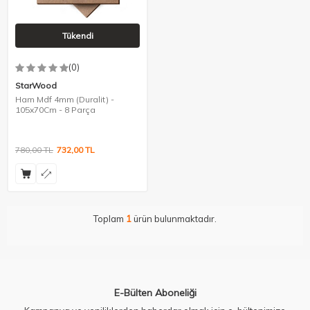
Tükendi
(0)
StarWood
Ham Mdf 4mm (Duralit) -
105x70Cm - 8 Parça
780,00
TL
732,00
TL
Toplam
1
ürün bulunmaktadır.
E-Bülten Aboneliği