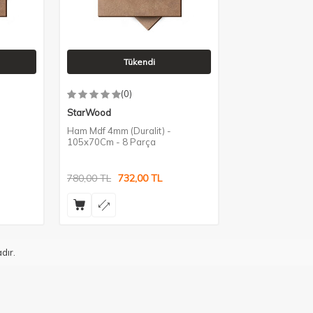
Tükendi
(0)
StarWood
Ham Mdf 4mm (Duralit) -
105x70Cm - 8 Parça
780,00
TL
732,00
TL
dır.