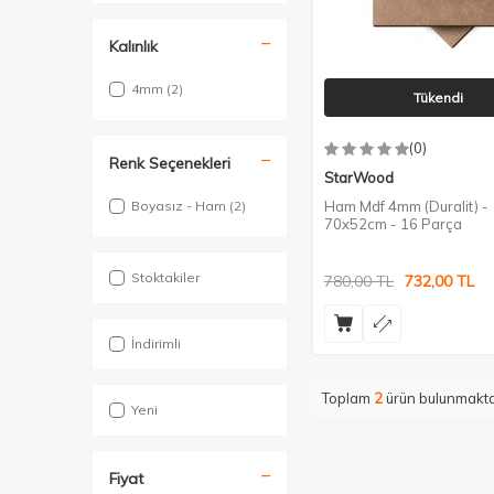
Kalınlık
4mm
(2)
Tükendi
(0)
Renk Seçenekleri
StarWood
Boyasız - Ham
(2)
Ham Mdf 4mm (Duralit) -
70x52cm - 16 Parça
Stoktakiler
780,00
TL
732,00
TL
İndirimli
Toplam
2
ürün bulunmakta
Yeni
Fiyat