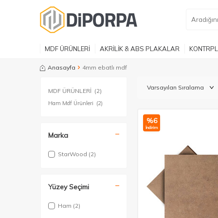
MDF ÜRÜNLERİ
AKRİLİK & ABS PLAKALAR
KONTRPL
Anasayfa
4mm ebatlı mdf
MDF ÜRÜNLERİ
(2)
Ham Mdf Ürünleri
(2)
%
6
İndirim
Marka
StarWood
(2)
Yüzey Seçimi
Ham
(2)