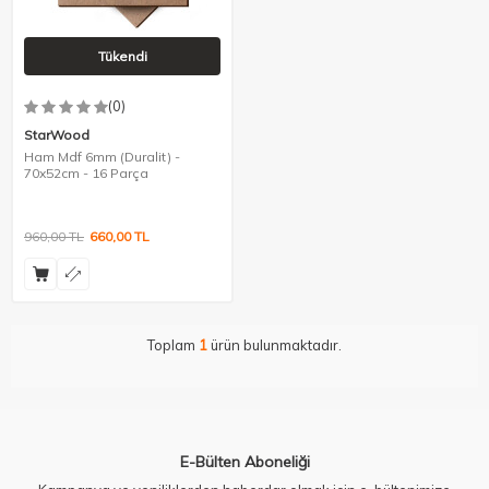
Tükendi
(0)
StarWood
Ham Mdf 6mm (Duralit) -
70x52cm - 16 Parça
960,00
TL
660,00
TL
Toplam
1
ürün bulunmaktadır.
E-Bülten Aboneliği