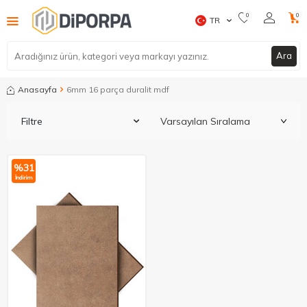
0
0
TR
Ara
Anasayfa
6mm 16 parça duralit mdf
Filtre
%
31
İndirim