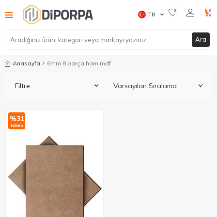
0
0
TR
Ara
Anasayfa
6mm 8 parça ham mdf
Filtre
%
31
İndirim