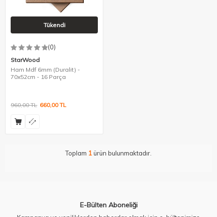
Tükendi
(0)
StarWood
Ham Mdf 6mm (Duralit) -
70x52cm - 16 Parça
960,00
TL
660,00
TL
Toplam
1
ürün bulunmaktadır.
E-Bülten Aboneliği