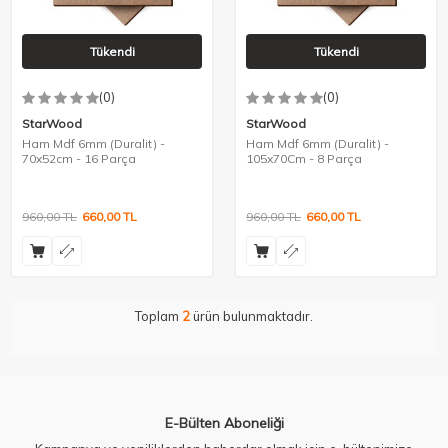
Tükendi
Tükendi
(0)
(0)
StarWood
StarWood
Ham Mdf 6mm (Duralit) -
Ham Mdf 6mm (Duralit) -
70x52cm - 16 Parça
105x70Cm - 8 Parça
960,00
TL
660,00
TL
960,00
TL
660,00
TL
Toplam
2
ürün bulunmaktadır.
E-Bülten Aboneliği