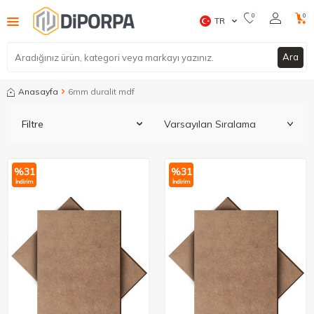
0
0
TR
Ara
Anasayfa
6mm duralit mdf
Filtre
%
31
%
31
İndirim
İndirim