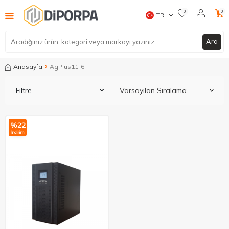
0
0
TR
Ara
Anasayfa
AgPlus11-6
Filtre
%
22
İndirim