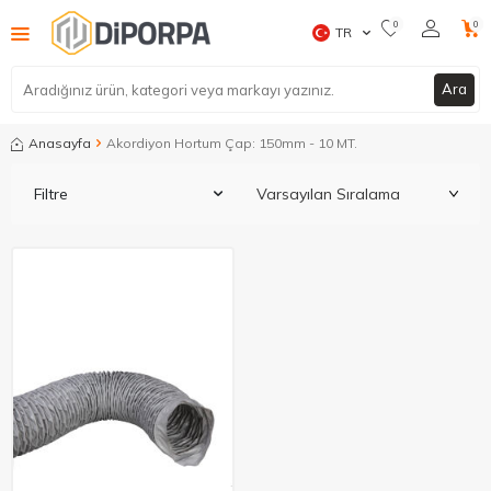
0
0
TR
Ara
Anasayfa
Akordiyon Hortum Çap: 150mm - 10 MT.
Filtre