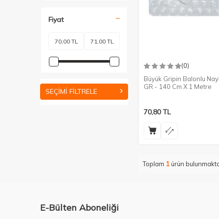
Fiyat
(0)
Büyük Gripin Balonlu Na
GR - 140 Cm X 1 Metre
SEÇIMI FILTRELE
70,80
TL
Toplam
1
ürün bulunmakta
E-Bülten Aboneliği