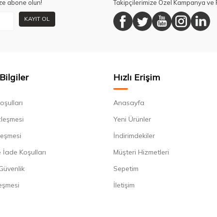
ze abone olun!
Takipçilerimize Özel Kampanya ve F
KAYIT OL
Bilgiler
Hızlı Erişim
oşulları
Anasayfa
zleşmesi
Yeni Ürünler
leşmesi
İndirimdekiler
 İade Koşulları
Müşteri Hizmetleri
 Güvenlik
Sepetim
eşmesi
İletişim