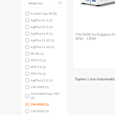
Pocket Cep 50
(6)
AgPlus11-1
(1)
AgPlus11-3
(1)
AgPlus11-6
(1)
CW-5000 Su Soğutucu Ch
80W - 130W
AgPlus11-10
(1)
AgPlus11-20
(1)
Efr-60
(1)
EFR-F2
(1)
EFR-F4
(1)
EFR-F6
(1)
Toplam
1
ürün bulunmakta
AgPlus11-2
(1)
CW-3000
(1)
Otomatik Kaşe 910
(3)
CW-5000
(1)
CW-5200
(1)