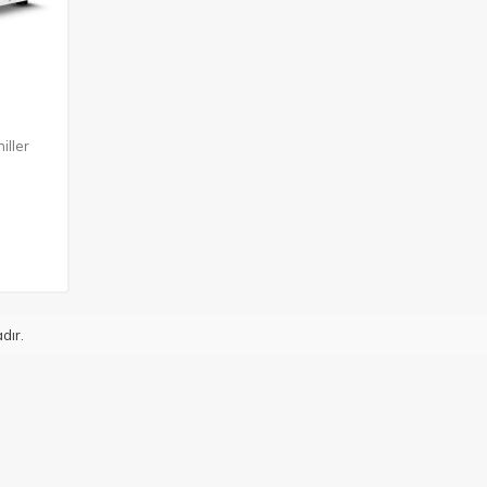
iller
dır.