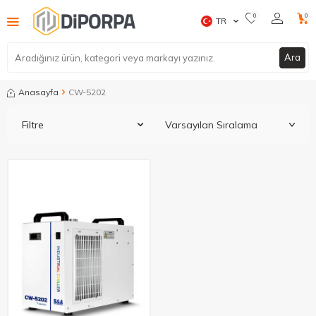
0
0
TR
Ara
Anasayfa
CW-5202
Filtre