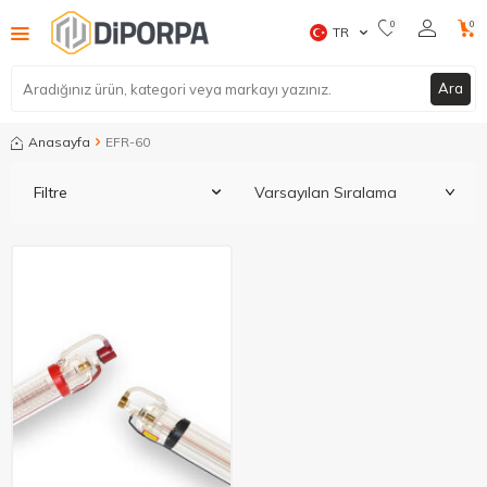
0
0
TR
Ara
Anasayfa
EFR-60
Filtre