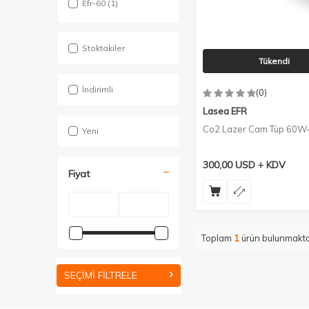
Efr-60
(1)
Stoktakiler
Tükendi
İndirimli
(0)
Lasea EFR
Co2 Lazer Cam Tüp 60
Yeni
300,00
USD
KDV
Fiyat
Toplam
1
ürün bulunmakta
SEÇIMI FILTRELE