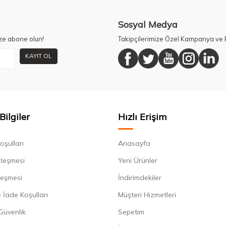
Sosyal Medya
ze abone olun!
Takipçilerimize Özel Kampanya ve F
KAYIT OL
Bilgiler
Hızlı Erişim
oşulları
Anasayfa
zleşmesi
Yeni Ürünler
leşmesi
İndirimdekiler
 İade Koşulları
Müşteri Hizmetleri
 Güvenlik
Sepetim