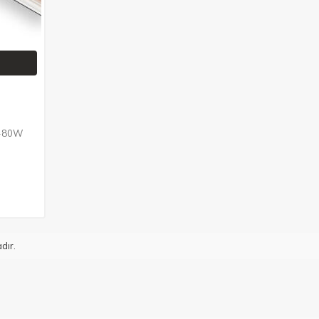
W-80W
dır.