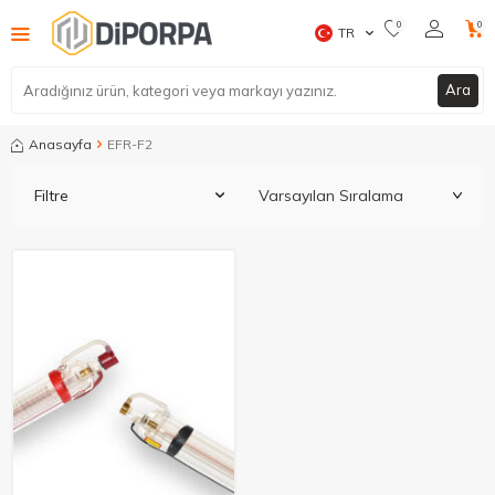
0
0
TR
Ara
Anasayfa
EFR-F2
Filtre