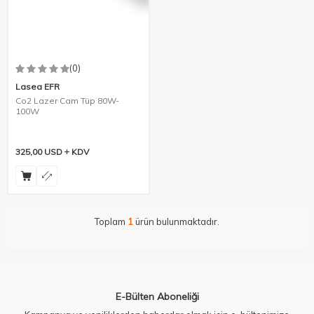
(0)
Lasea EFR
Co2 Lazer Cam Tüp 80W-
100W
325,00
USD
KDV
Toplam
1
ürün bulunmaktadır.
E-Bülten Aboneliği