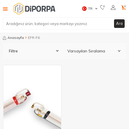
0
0
TR
Ara
Anasayfa
EFR-F6
Filtre