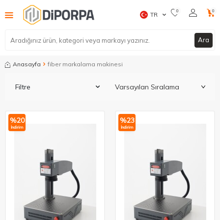
0
0
TR
Ara
Anasayfa
fiber markalama makinesi
Filtre
%
20
%
23
İndirim
İndirim