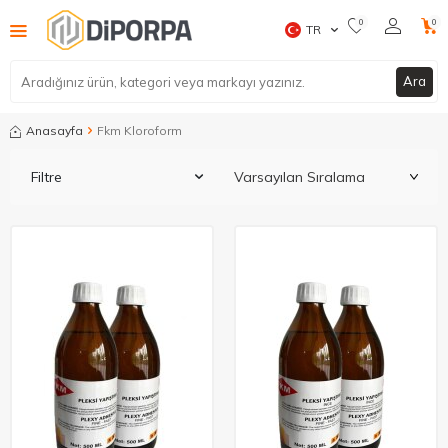
0
0
TR
Ara
Anasayfa
Fkm Kloroform
Filtre