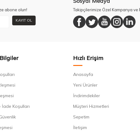
Sosyal Medya
ze abone olun!
Takipçilerimize Özel Kampanya ve F
KAYIT OL
Bilgiler
Hızlı Erişim
oşulları
Anasayfa
zleşmesi
Yeni Ürünler
leşmesi
İndirimdekiler
 İade Koşulları
Müşteri Hizmetleri
 Güvenlik
Sepetim
eşmesi
İletişim