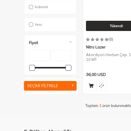
İndirimli
Yeni
Tükendi
(0)
Fiyat
Nitro Lazer
Akordiyon Hortum Çap: 
10 MT.
36,00
USD
SEÇIMI FILTRELE
Toplam
1
ürün bulunmakta