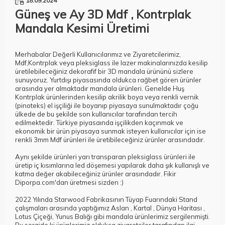
18.09.2024
Güneş ve Ay 3D Mdf , Kontrplak
Mandala Kesimi Üretimi
Merhabalar Değerli Kullanıcılarımız ve Ziyaretcilerimiz,
Mdf,Kontrplak veya pleksiglass ile lazer makinalarınızda kesilip
üretilebileceğiniz dekorafif bir 3D mandala ürününü sizlere
sunuyoruz. Yurtdışı piyasasında oldukca rağbet gören ürünler
arasında yer almaktadır mandala ürünleri. Genelde Huş
Kontrplak ürünlerinden kesilip akrilik boya veya renkli vernik
(pinoteks) el işçiliği ile boyanıp piyasaya sunulmaktadır çoğu
ülkede de bu şekilde son kullanıcılar tarafından tercih
edilmektedir. Türkiye piyasaında işçilikden kaçınmak ve
ekonomik bir ürün piyasaya sunmak isteyen kullanıcılar için ise
renkli 3mm Mdf ürünleri ile üretibileceğiniz ürünler arasındadır.
Aynı şekilde ürünleri yarı transparan pleksiglass ürünleri ile
üretip iç kısımlarına led döşemesi yapılarak daha şık kullanışlı ve
katma değer akabileceğiniz ürünler arasındadır. Fikir
Diporpa.com'dan üretmesi sizden :)
2022 Yılında Starwood Fabrikasının Tüyap Fuarındaki Stand
çalışmaları arasında yaptığımız Aslan , Kartal , Dünya Haritası ,
Lotus Çiçeği, Yunus Balığı gibi mandala ürünlerimiz sergilenmişti.