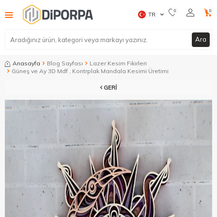
0
0
TR
Ara
Anasayfa
Blog Sayfası
Lazer Kesim Fikirleri
Güneş ve Ay 3D Mdf , Kontrplak Mandala Kesimi Üretimi
GERI