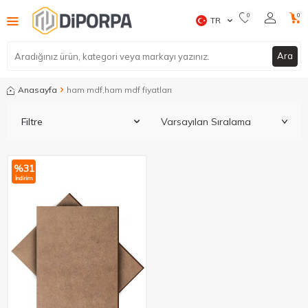
0
0
TR
Ara
Anasayfa
ham mdf,ham mdf fiyatları
Filtre
%
31
İndirim