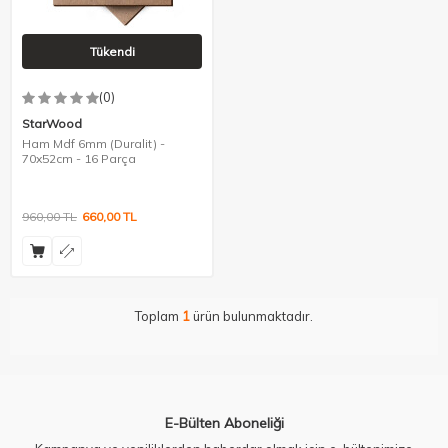
Tükendi
(0)
StarWood
Ham Mdf 6mm (Duralit) -
70x52cm - 16 Parça
960,00
TL
660,00
TL
Toplam
1
ürün bulunmaktadır.
E-Bülten Aboneliği