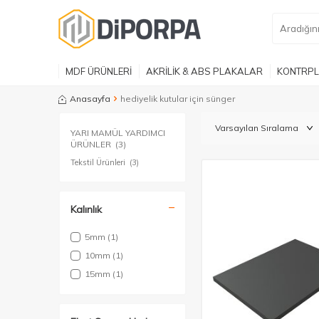
MDF ÜRÜNLERİ
AKRİLİK & ABS PLAKALAR
KONTRPL
Anasayfa
hediyelik kutular için sünger
YARI MAMÜL YARDIMCI
ÜRÜNLER
(3)
Tekstil Ürünleri
(3)
Kalınlık
5mm
(1)
10mm
(1)
15mm
(1)