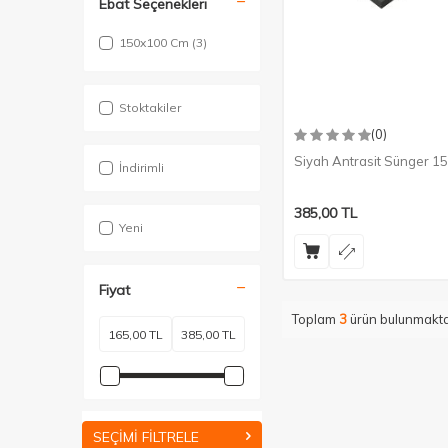
Ebat Seçenekleri
150x100 Cm
(3)
Stoktakiler
(0)
Siyah Antrasit Sünger 
İndirimli
385,00
TL
Yeni
Fiyat
Toplam
3
ürün bulunmakta
SEÇIMI FILTRELE