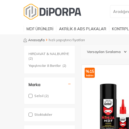
MDF ÜRÜNLERİ
AKRİLİK & ABS PLAKALAR
KONTRPL
Anasayfa
hızlı yapıştırıcı fiyatları
HIRDAVAT & NALBURİYE
(2)
Yapıştırıcılar & Bantlar
(2)
%
15
İndirim
Marka
Selsil
(2)
Stoktakiler