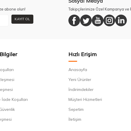
Sosyal Medya
ze abone olun!
Takipçilerimize Özel Kampanya ve F
KAYIT OL
Bilgiler
Hızlı Erişim
oşulları
Anasayfa
zleşmesi
Yeni Ürünler
leşmesi
İndirimdekiler
 İade Koşulları
Müşteri Hizmetleri
 Güvenlik
Sepetim
eşmesi
İletişim