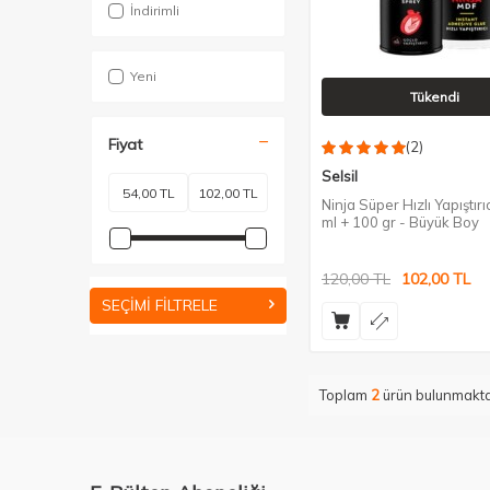
İndirimli
Yeni
Tükendi
Fiyat
(2)
Selsil
Ninja Süper Hızlı Yapıştırı
ml + 100 gr - Büyük Boy
120,00
TL
102,00
TL
SEÇIMI FILTRELE
Toplam
2
ürün bulunmakta