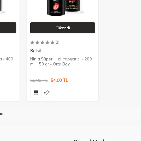
Tükendi
(0)
Selsil
cı - 400
Ninja Süper Hızlı Yapıştırıcı - 200
ml + 50 gr - Orta Boy
60,00
TL
54,00
TL
dır.