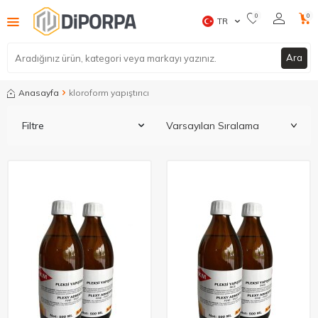
0
0
TR
Ara
Anasayfa
kloroform yapıştırıcı
Filtre