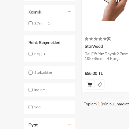
Kalınlık
2.7mm
(1)
(0)
Renk Seçenekleri
StarWood
Bej
(1)
Bej Çift Yüz Boyalı 2.7mm
105x85cm - 4 Parça
Stoktakiler
695,00
TL
İndirimli
Toplam
1
ürün bulunmakta
Yeni
Fiyat