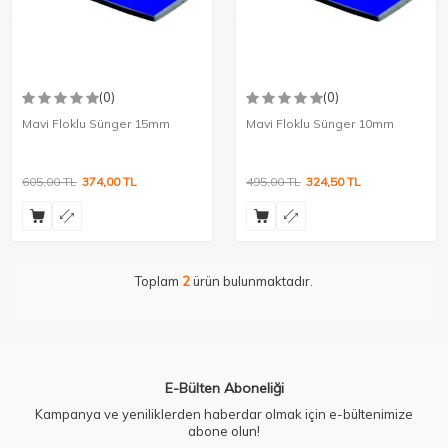
(0)
(0)
Mavi Floklu Sünger 15mm
Mavi Floklu Sünger 10mm
605,00
TL
374,00
TL
495,00
TL
324,50
TL
Toplam
2
ürün bulunmaktadır.
E-Bülten Aboneliği
Kampanya ve yeniliklerden haberdar olmak için e-bültenimize
abone olun!