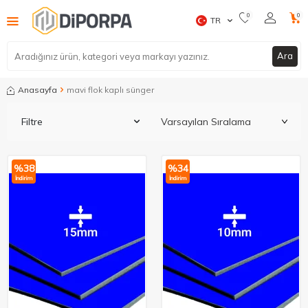
0
0
TR
Ara
Anasayfa
mavi flok kaplı sünger
Filtre
%
38
%
34
İndirim
İndirim