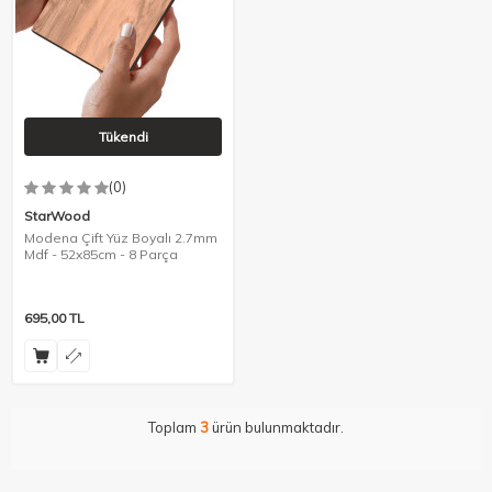
Tükendi
(0)
StarWood
Modena Çift Yüz Boyalı 2.7mm
Mdf - 52x85cm - 8 Parça
695,00
TL
Toplam
3
ürün bulunmaktadır.