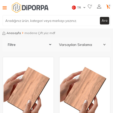
0
0
TR
Ara
Anasayfa
modena Çift yüz mdf
Filtre