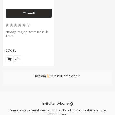
Tükendi
(0)
Neodyum Çap: 5mm Kalınlık:
3mm
2,70
TL
Toplam
1
ürün bulunmaktadır.
E-Bülten Aboneliği
Kampanya ve yeniliklerden haberdar olmak için e-bültenimize
abone olun!