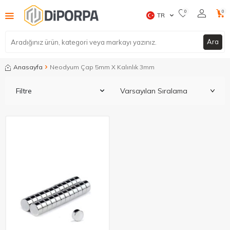
0
0
TR
Ara
Anasayfa
Neodyum Çap 5mm X Kalınlık 3mm
Filtre