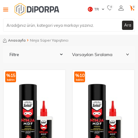
0
0
TR
Ara
Anasayfa
Ninja Süper Yapıştırıcı
Filtre
%
15
%
10
İndirim
İndirim