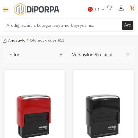
0
0
TR
Ara
Anasayfa
Otomatik Kaşe 911
Filtre