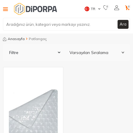
0
0
TR
Ara
Anasayfa
Patlangaç
Filtre