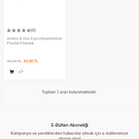
(0)
Araba & Oto Kişiselleştirilebilir
Plastik Plakalık
40,00
TL
33,00
TL
Toplam
1
ürün bulunmaktadır.
E-Bülten Aboneliği
Kampanya ve yeniliklerden haberdar olmak için e-bültenimize
abone olun!