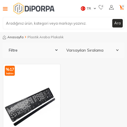
0
0
TR
Ara
Anasayfa
Plastik Araba Plakalık
Filtre
%
17
İndirim