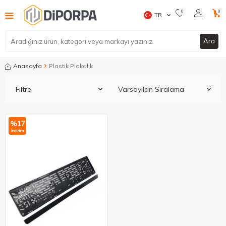
0
0
TR
Ara
Anasayfa
Plastik Plakalık
Filtre
%
17
İndirim