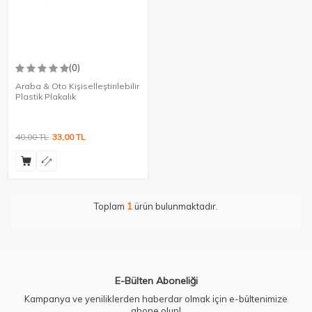
(0)
Araba & Oto Kişiselleştirilebilir
Plastik Plakalık
40,00
TL
33,00
TL
Toplam
1
ürün bulunmaktadır.
E-Bülten Aboneliği
Kampanya ve yeniliklerden haberdar olmak için e-bültenimize
abone olun!