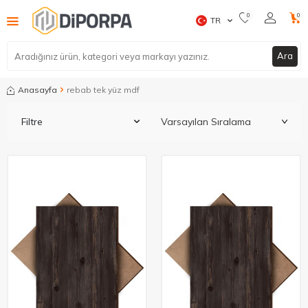
0
0
TR
Ara
Anasayfa
rebab tek yüz mdf
Filtre