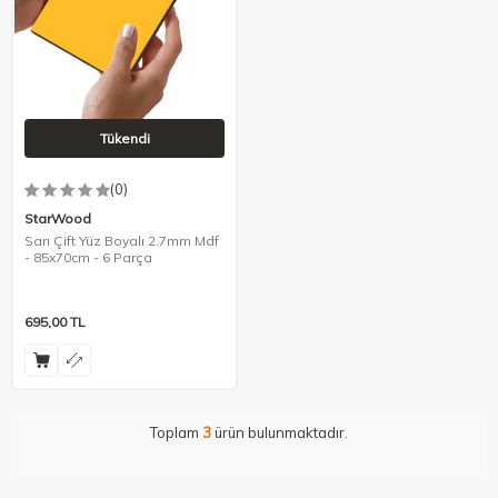
Tükendi
(0)
StarWood
Sarı Çift Yüz Boyalı 2.7mm Mdf
- 85x70cm - 6 Parça
695,00
TL
Toplam
3
ürün bulunmaktadır.