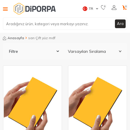
0
0
TR
Ara
Anasayfa
sarı Çift yüz mdf
Filtre