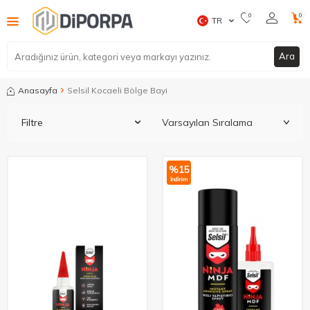
0
0
TR
Ara
Anasayfa
Selsil Kocaeli Bölge Bayi
Filtre
%
15
İndirim