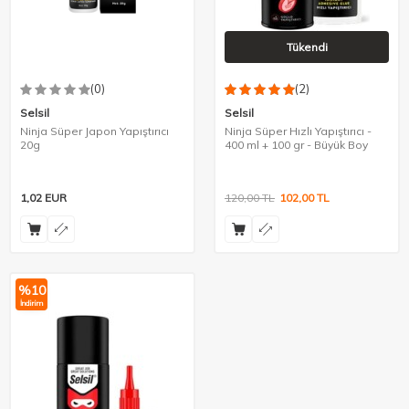
Tükendi
(0)
(2)
Selsil
Selsil
Ninja Süper Japon Yapıştırıcı
Ninja Süper Hızlı Yapıştırıcı -
20g
400 ml + 100 gr - Büyük Boy
1,02
EUR
120,00
TL
102,00
TL
%
10
İndirim