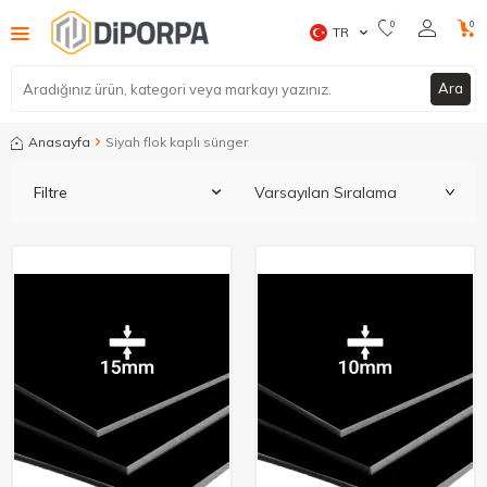
0
0
TR
Ara
Anasayfa
Siyah flok kaplı sünger
Filtre