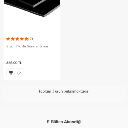
(2)
Siyah Floklu Sünger 5mm
385,00
TL
Toplam
3
ürün bulunmaktadır.
E-Bülten Aboneliği