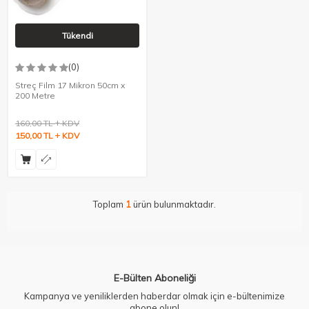
Tükendi
(0)
Streç Film 17 Mikron 50cm x
200 Metre
160,00
TL
KDV
150,00
TL
KDV
Toplam
1
ürün bulunmaktadır.
E-Bülten Aboneliği
Kampanya ve yeniliklerden haberdar olmak için e-bültenimize
abone olun!