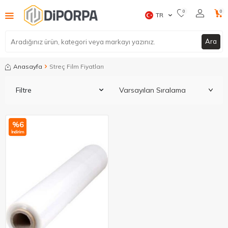
0
0
TR
Ara
Anasayfa
Streç Film Fiyatları
Filtre
%
6
İndirim