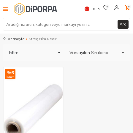
0
0
TR
Ara
Anasayfa
Streç Film Nedir
Filtre
%
6
İndirim