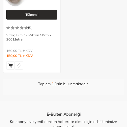
Tükendi
(0)
Streç Film 17 Mikron 50cm x
200 Metre
160,00
TL
KDV
150,00
TL
KDV
Toplam
1
ürün bulunmaktadır.
E-Bülten Aboneliği
Kampanya ve yeniliklerden haberdar olmak için e-bültenimize
abone olun!