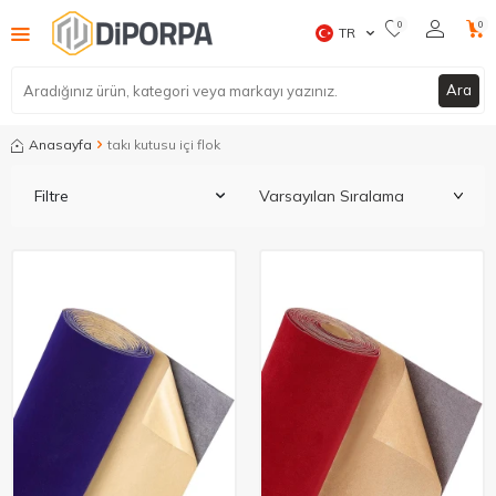
0
0
TR
Ara
Anasayfa
takı kutusu içi flok
Filtre