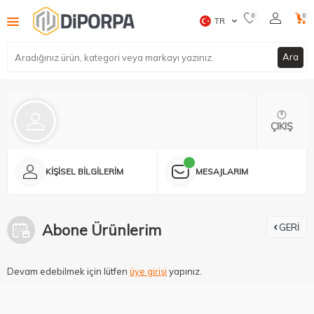
0
0
TR
Ara
ÇIKIŞ
KIŞISEL BILGILERIM
MESAJLARIM
Abone Ürünlerim
GERI
Devam edebilmek için lütfen
üye girişi
yapınız.