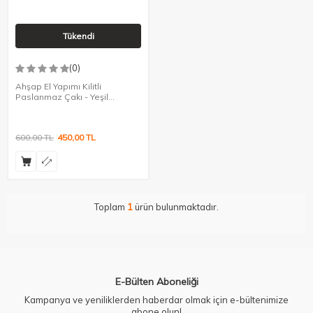
Tükendi
(0)
Ahşap El Yapımı Kilitli
Paslanmaz Çakı - Yeşil
Zebrano
600,00
TL
450,00
TL
Toplam
1
ürün bulunmaktadır.
E-Bülten Aboneliği
Kampanya ve yeniliklerden haberdar olmak için e-bültenimize
abone olun!