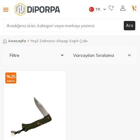
0
0
TR
Ara
Anasayfa
Yeşil Zebrano Ahşap Saplı Çakı
Filtre
%
25
İndirim