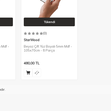
Tükendi
(0)
StarWood
m Mdf -
Beyaz Çift Yüz Boyalı 5mm Mdf -
105x70cm - 8 Parça
480,00
TL
dır.