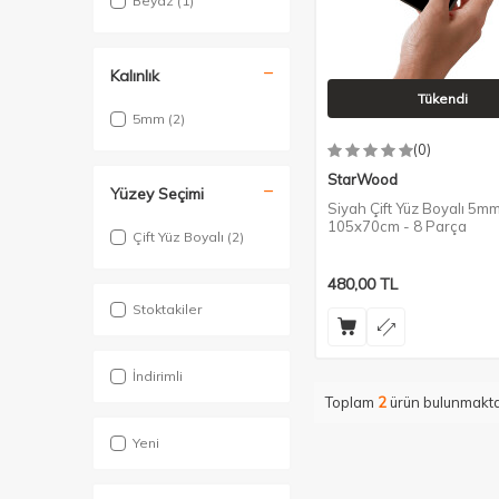
Beyaz
(1)
Kalınlık
Tükendi
5mm
(2)
(0)
StarWood
Yüzey Seçimi
Siyah Çift Yüz Boyalı 5m
105x70cm - 8 Parça
Çift Yüz Boyalı
(2)
480,00
TL
Stoktakiler
İndirimli
Toplam
2
ürün bulunmakta
Yeni